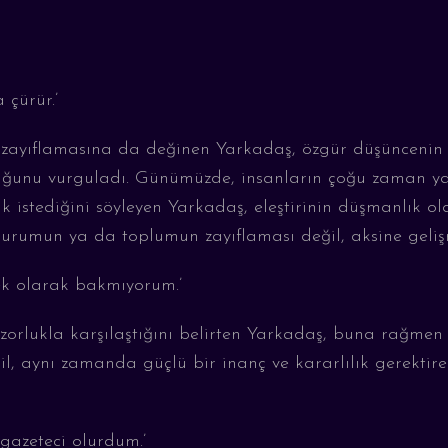
a çürür
.’
n zayıflamasına da değinen
Y
arkadaş, özgür düşüncenin v
duğunu vurguladı. Günümüzde
,
insanların çoğu zaman ya
k istediğini
söyleyen Y
arkadaş, eleştirinin düşmanlık o
 kurumun ya da toplumun zayıflaması değil, aksine gelişm
lek olarak bakmıyorum
.’
orlukla karşılaştığını belirten
Y
arkadaş, buna rağmen 
eğil, aynı zamanda güçlü bir inanç ve kararlılık gerekti
gazeteci olurdum
.’