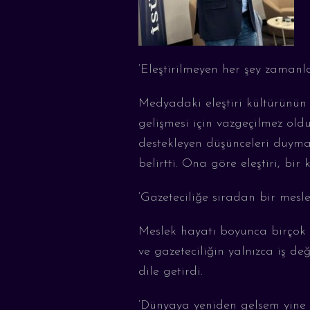
‘
Eleştirilmeyen her şey zamanl
Medyadaki eleştiri kültürünü
gelişmesi için vazgeçilmez ol
destekleyen düşünceleri duyma
belirtt
i. Ona göre eleştiri, bir
‘
Gazeteciliğe sıradan bir mes
Meslek hayatı boyunca birçok z
ve gazeteciliğin yalnızca iş d
dile getirdi.
‘
Dünyaya yeniden gelsem yine 