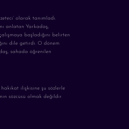
zeteci
’
olarak tanımladı.
ını anlatan
Y
arkadaş,
alışmaya başladığını belirten
ğını dile getirdi. O dönem
daş, sahada öğrenilen
hakikat ilişkisine şu sözlerle
inin sözcüsü olmak değildir.