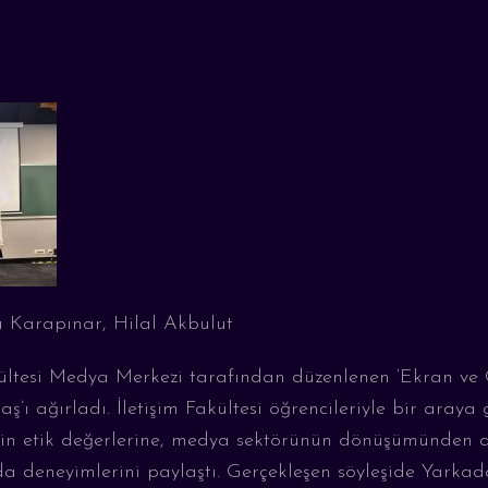
 Karapınar, Hilal Akbulut
ültesi M
edya
M
erkezi tarafından düzenlenen
‘E
kran ve
aş
’
ı ağırladı. İletişim
F
akültesi öğrencileriyle bir araya
in etik değerlerine, medya sektörünün dönüşümünden d
a deneyimlerini paylaştı.
G
erçekleşen söyleş
ide
Y
arkada