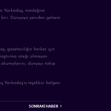
en
Y
arkadaş, mesleğine
biri
. Dünyaya yeniden gelsem
ş, gazeteciliğin herkes için
aştırma isteği olmayan
li okumalarını, dünyayı takip
ış
Y
arkada
ş’
a teşekkür belgesi
SONRAKI HABER