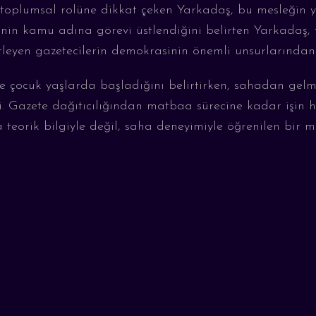
n toplumsal rolüne dikkat çeken
Y
arkadaş, bu mesleğin y
inin kamu adına görevi üstlendiğini belirten
Y
arkadaş,
erleyen gazetecilerin demokrasinin önemli unsurlarından 
ne çocuk yaşlarda başladığını belirt
irken,
sahadan gelme
. Gazete dağıtıcılığından matbaa sürecine kadar işin h
 teorik bilgiyle değil, saha deneyimiyle öğrenilen bir 