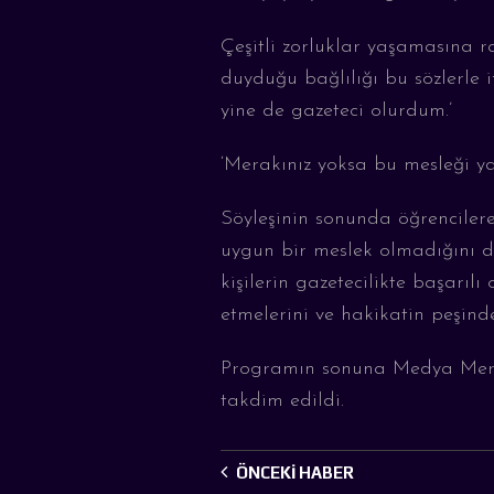
Çeşitli zorluklar yaşamasına 
duyduğu bağlılığı bu sözlerle i
yine de gazeteci olurdum.’
‘
Merakınız yoksa bu mesleği 
Söyleşinin sonunda öğrenciler
uygun bir meslek olmadığını
kişilerin gazetecilikte başarılı
etmelerini ve hakikatin peşind
Programın sonuna
M
edya
M
e
takdim edildi
.
ÖNCEKI HABER